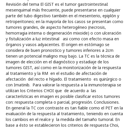
Revisión del tema El GIST es el tumor gastrointestinaI
mesenquimal más frecuente, puede presentarse en cualquier
parte del tubo digestivo también en el mesenterio, epiplón y
retroperitoneo; en la mayoría de los casos se presentan como
tumores grandes, de aspecto heterogéneo (necrosis,
hemorragia interna o degeneración mixoide) o con ulceración
y fistulización a luz intestinal asi como con efecto masa en
órganos y vasos adyacentes. El origen en estómago se
considera de buen pronostico y tumores inferiores a 2cm
tienen un potencial maligno muy bajo. La TC es la técnica de
imagen de elección en el diagnóstico y estadiaje de los
tumores GIST, así como en la monitorización de la respuesta
al tratamiento y la RM en el estudio de afectación de
afectación del recto e hígado. El tratamiento es quirúrgico o
con Imatinib. Para valorar la respuesta a la inmunoterapia se
utilizan los Criterios CHOI que de acuerdo a las
características en imagen es posible clasificar estos tumores
con: respuesta completa o parcial, progresión. Conclusiones.
En general la TC con contraste es tan fiable como el PET en la
evaluación de la respuesta al tratamiento, teniendo en cuenta
los cambios en el realce y la medida del tamaño tumoral. En
base a ésto se establecieron los criterios de respuesta Choi,