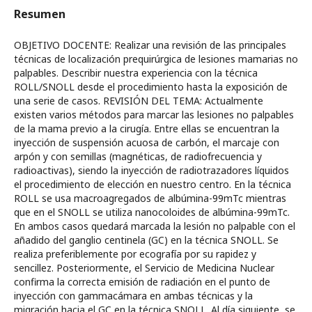
Resumen
OBJETIVO DOCENTE: Realizar una revisión de las principales
técnicas de localización prequirúrgica de lesiones mamarias no
palpables. Describir nuestra experiencia con la técnica
ROLL/SNOLL desde el procedimiento hasta la exposición de
una serie de casos. REVISIÓN DEL TEMA: Actualmente
existen varios métodos para marcar las lesiones no palpables
de la mama previo a la cirugía. Entre ellas se encuentran la
inyección de suspensión acuosa de carbón, el marcaje con
arpón y con semillas (magnéticas, de radiofrecuencia y
radioactivas), siendo la inyección de radiotrazadores líquidos
el procedimiento de elección en nuestro centro. En la técnica
ROLL se usa macroagregados de albúmina-99mTc mientras
que en el SNOLL se utiliza nanocoloides de albúmina-99mTc.
En ambos casos quedará marcada la lesión no palpable con el
añadido del ganglio centinela (GC) en la técnica SNOLL. Se
realiza preferiblemente por ecografía por su rapidez y
sencillez. Posteriormente, el Servicio de Medicina Nuclear
confirma la correcta emisión de radiación en el punto de
inyección con gammacámara en ambas técnicas y la
migración hacia el GC en la técnica SNOLL. Al día siguiente, se