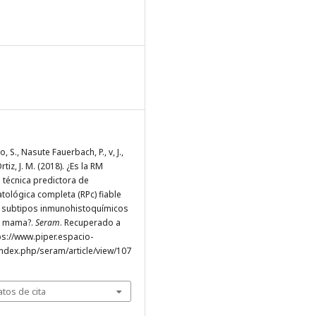
, S., Nasute Fauerbach, P., v, J.,
tiz, J. M. (2018). ¿Es la RM
técnica predictora de
tológica completa (RPc) fiable
s subtipos inmunohistoquímicos
e mama?.
Seram
. Recuperado a
tps://www.piper.espacio-
ndex.php/seram/article/view/107
tos de cita