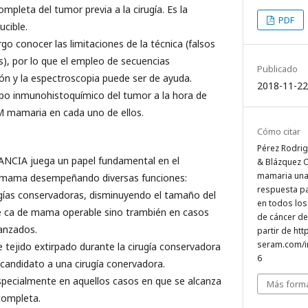
ompleta del tumor previa a la cirugía. Es la
PDF
ucible.
go conocer las limitaciones de la técnica (falsos
s), por lo que el empleo de secuencias
Publicado
ón y la espectroscopia puede ser de ayuda.
2018-11-22
ipo inmunohistoquímico del tumor a la hora de
 RM mamaria en cada uno de ellos.
Cómo citar
Pérez Rodrigo
ANCIA juega un papel fundamental en el
& Blázquez Or
mamaria una 
e mama desempeñando diversas funciones:
respuesta pa
ugías conservadoras, disminuyendo el tamaño del
en todos lo
e ca de mama operable sino trambién en casos
de cáncer d
anzados.
partir de ht
seram.com/i
e tejido extirpado durante la cirugía conservadora
6
s candidato a una cirugía conervadora.
especialmente en aquellos casos en que se alcanza
Más forma
completa.