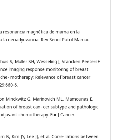
 la resonancia magnética de mama en la
 a la neoadyuvancia: Rev Senol Patol Mamar.
uis S, Muller SH, Wesseling J, Vrancken PeetersF
nance imaging response monitoring of breast
 che- motherapy: Relevance of breast cancer
;29:660-6.
von Minckwitz G, Marinovich ML, Mamounas E.
iation of breast can- cer subtype and pathologic
djuvant chemotherapy. Eur J Cancer.
m B, Kim JY, Lee JJ, et al. Corre- lations between