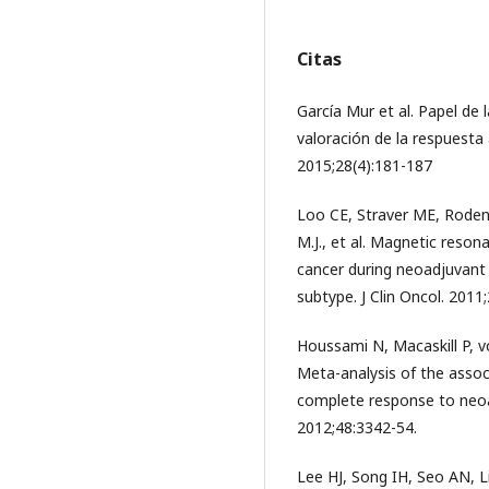
Citas
García Mur et al. Papel de
valoración de la respuesta
2015;28(4):181-187
Loo CE, Straver ME, Rodenh
M.J., et al. Magnetic reso
cancer during neoadjuvant
subtype. J Clin Oncol. 2011
Houssami N, Macaskill P, 
Meta-analysis of the assoc
complete response to neoa
2012;48:3342-54.
Lee HJ, Song IH, Seo AN, Li