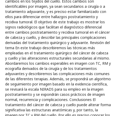
cambios en los tejidos del cuello. Estos cambios son
identificables por imagen, ya sean secundarios a cirugía o a
tratamiento adyuvante, y es preciso estar familiarizado con
ellos para diferenciar entre hallazgos postratamiento y
recidiva tumoral. El objetivo de este trabajo es mostrar los
signos radiológicos que facilitan el diagnóstico diferencial
entre cambios postratamiento y recidiva tumoral en el cáncer
de cabeza y cuello, y describir las principales complicaciones
derivadas del tratamiento quirúrgico y adyuvante. Revisión del
tema En este trabajo describiremos las técnicas más
empleadas en el tratamiento quirúrgico del cáncer de cabeza
y cuello y las alteraciones estructurales secundarias al mismo.
Abordaremos los cambios esperables en imagen con TC, RM y
ecografía derivados de la cirugía y de los tratamientos
adyuvantes y describiremos las complicaciones más comunes
de las diferentes terapias. Además, se propondrá un algoritmo
de seguimiento por imagen basado en la evidencia científica,
se revisará la escala NIRADS para su empleo en la imagen
postratamiento y se expondrán casos prácticos de imagen
normal, recurrencia y complicaciones. Conclusiones El
tratamiento del cáncer de cabeza y cuello puede alterar forma
significativa las estructuras anatómicas y, por tanto, la
imagen por TC y RM del cuello. Por ello es preciso conocer los