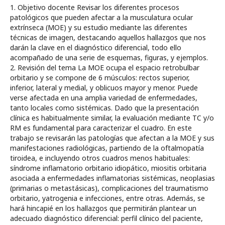
1. Objetivo docente Revisar los diferentes procesos
patológicos que pueden afectar a la musculatura ocular
extrínseca (MOE) y su estudio mediante las diferentes
técnicas de imagen, destacando aquellos hallazgos que nos
darán la clave en el diagnóstico diferencial, todo ello
acompañado de una serie de esquemas, figuras, y ejemplos.
2. Revisión del tema La MOE ocupa el espacio retrobulbar
orbitario y se compone de 6 músculos: rectos superior,
inferior, lateral y medial, y oblicuos mayor y menor. Puede
verse afectada en una amplia variedad de enfermedades,
tanto locales como sistémicas. Dado que la presentación
clínica es habitualmente similar, la evaluación mediante TC y/o
RM es fundamental para caracterizar el cuadro. En este
trabajo se revisarán las patologías que afectan a la MOE y sus
manifestaciones radiológicas, partiendo de la oftalmopatía
tiroidea, e incluyendo otros cuadros menos habituales:
síndrome inflamatorio orbitario idiopático, miositis orbitaria
asociada a enfermedades inflamatorias sistémicas, neoplasias
(primarias o metastásicas), complicaciones del traumatismo
orbitario, yatrogenia e infecciones, entre otras. Además, se
hará hincapié en los hallazgos que permitirán plantear un
adecuado diagnóstico diferencial: perfil clínico del paciente,