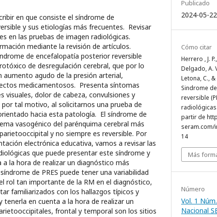
Publicado
2024-05-22
bir en que consiste el síndrome de
ersible y sus etiologías más frecuentes. Revisar
es en las pruebas de imagen radiológicas.
ormación mediante la revisión de artículos.
Cómo citar
drome de encefalopatía posterior reversible
Herrero , J. P
otóxico de desregulación cerebral, que por lo
Delgado, A. 
n aumento agudo de la presión arterial,
Letona, C., &
fectos medicamentosos. Presenta síntomas
Sindrome de 
s visuales, dolor de cabeza, convulsiones y
reversible (P
, por tal motivo, al solicitarnos una prueba de
radiológicas
rientado hacia esta patología. El síndrome de
partir de ht
dema vasogénico del parénquima cerebral más
seram.com/i
arietooccipital y no siempre es reversible. Por
14
tación electrónica educativa, vamos a revisar las
radiológicas que puede presentar este síndrome y
Más forma
 a la hora de realizar un diagnóstico más
índrome de PRES puede tener una variabilidad
el rol tan importante de la RM en el diagnóstico,
Número
ar familiarizados con los hallazgos típicos y
Vol. 1 Núm.
y tenerla en cuenta a la hora de realizar un
Nacional 
rietooccipitales, frontal y temporal son los sitios