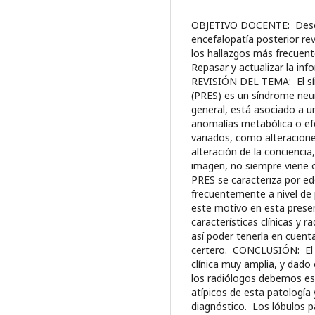
OBJETIVO DOCENTE: Descri
encefalopatía posterior rev
los hallazgos más frecuent
Repasar y actualizar la inf
REVISIÓN DEL TEMA: El sín
(PRES) es un síndrome neur
general, está asociado a u
anomalías metabólica o e
variados, como alteracione
alteración de la conciencia
imagen, no siempre viene o
PRES se caracteriza por e
frecuentemente a nivel de p
este motivo en esta presen
características clínicas y 
así poder tenerla en cuenta
certero. CONCLUSIÓN: El s
clínica muy amplia, y dado 
los radiólogos debemos est
atípicos de esta patología 
diagnóstico. Los lóbulos pa