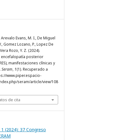
., Arevalo Evans, M. I., De Miguel
V., Gomez Lozano, P., Lopez De
 Vera Rozo, Y. Z. (2024).
encefalopatía posterior
RES), manifestaciones clínicas y
.
Seram
,
1
(1). Recuperado a
tps://www.piper.espacio-
ndex.php/seram/article/view/108
tos de cita
 1 (2024): 37 Congreso
SERAM