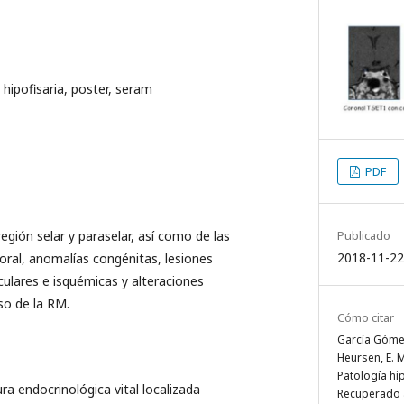
 hipofisaria, poster, seram
PDF
Publicado
región selar y paraselar, así como de las
2018-11-22
moral, anomalías congénitas, lesiones
culares e isquémicas y alteraciones
so de la RM.
Cómo citar
García Gómez
Heursen, E. M
Patología hi
ura endocrinológica vital localizada
Recuperado a