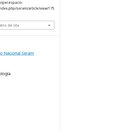
piper.espacio-
ndex.php/seram/article/view/175
tos de cita
o Nacional Seram
ología