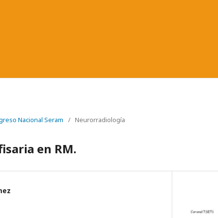
greso Nacional Seram
/
Neurorradiología
fisaria en RM.
mez