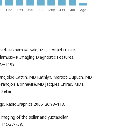
med-Hesham M. Said, MD, Donald H. Lee,
lamus:MR Imaging Diagnostic Features.
87–1108.
ranc¸oise Cattin, MD Kathlyn, Marsot-Dupuch, MD
ranc¸ois Bonneville,MD Jacques Chiras, MDT.
 Sellar
gs. RadioGraphics 2006; 26:93–113.
 imaging of the sellar and yuxtasellar
;11:727-758.