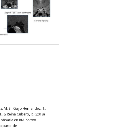
, M. S., Guijo Hernandez, T.,
., & Reina Cubero, R. (2018).
pofisaria en RM.
Seram
.
 partir de