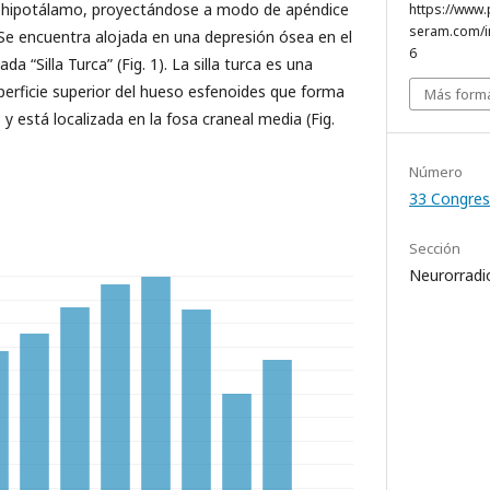
l hipotálamo, proyectándose a modo de apéndice
https://www.
seram.com/i
 Se encuentra alojada en una depresión ósea en el
6
 “Silla Turca” (Fig. 1). La silla turca es una
uperficie superior del hueso esfenoides que forma
Más forma
 y está localizada en la fosa craneal media (Fig.
Número
33 Congres
Sección
Neurorradi