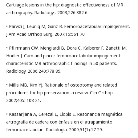
Cartilage lesions in the hip: diagnostic effectiveness of MR
arthrography. Radiology . 2003;226:382 6.
• Parvizi J, Leunig M, Ganz R. Femoroacetabular impingement.
J Am Acad Orthop Surg. 2007;15:561 70.
• Pfi rrmann CW, Mengiardi B, Dora C, Kalberer F, Zanetti M,
Hodler J. Cam and pincer femoroacetabular impingement:
characteristic MR arthrographic fi ndings in 50 patients.
Radiology. 2006;240:778 85.
• Millis MB, Kim YJ. Rationale of osteotomy and related
procedures for hip preservation: a review. Clin Orthop .
2002;405: 108 21.
• Kassarjiana A, Cerezal L, Llopis E. Resonancia magnética
artrografía de cadera con énfasis en el atrapamiento
femoroacetabular . Radiología. 2009;51(1):17 29.