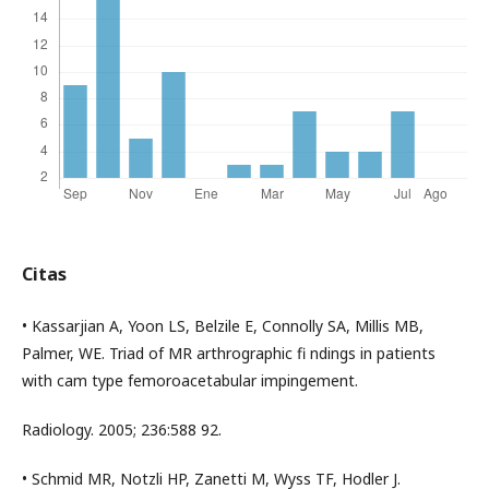
Citas
• Kassarjian A, Yoon LS, Belzile E, Connolly SA, Millis MB,
Palmer, WE. Triad of MR arthrographic fi ndings in patients
with cam type femoroacetabular impingement.
Radiology. 2005; 236:588 92.
• Schmid MR, Notzli HP, Zanetti M, Wyss TF, Hodler J.