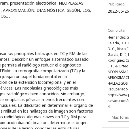
eram, presentación electrónica, NEOPLASIAS,
Publicado
:, APROXIMACIÓN, DIAGNÓSTICA, SEGÚN, LOS,
2022-05-26
OS., ,
Cómo citar
Hernández Ga
Tejada, D. F
D. C., Risco 
 los principales hallazgos en TC y RM de las
García, D. I.
entes. Describir un enfoque sistemático basado
Rodríguez Car
permita al radiólogo reducir el diagnóstico
E. F., & Orteg
 TEMA: La tomografía computarizada (TC) y la
NEOPLASIAS 
 juegan un papel fundamental en la
APROXIMACI
ión de la extensión locorregional y en el
HALLAZGOS 
élvicas. Las neoplasias ginecológicas más
Recuperado a
os radiológicos bien conocidos, sin embargo,
https://www.
 de neoplasias pélvicas menos frecuentes con
seram.com/i
nusuales. La dificultad en determinar el órgano de
4
 similitud en los hallazgos de imagen son factores
ico radiológico. Algunas claves en TC y RM para
Más forma
ximación diagnóstica son: determinar el origen
toneal de la lesión, conocer las estructuras