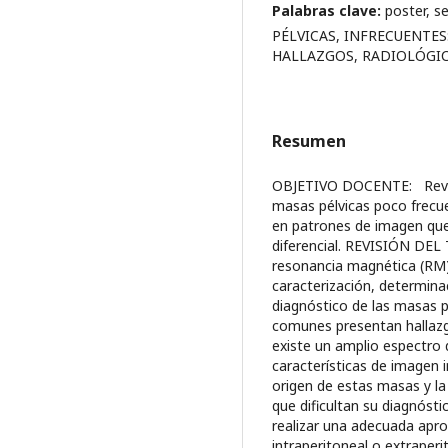
Palabras clave:
poster, s
PÉLVICAS, INFRECUENTES
HALLAZGOS, RADIOLÓGIC
Resumen
OBJETIVO DOCENTE: Revisar
masas pélvicas poco frecu
en patrones de imagen que 
diferencial. REVISIÓN DEL
resonancia magnética (RM)
caracterización, determinac
diagnóstico de las masas p
comunes presentan hallazg
existe un amplio espectro
características de imagen i
origen de estas masas y la
que dificultan su diagnóst
realizar una adecuada apro
intraperitoneal o extraperi