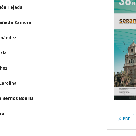
gón Tejada
stañeda Zamora
ernández
cía
chez
Carolina
 Berrios Bonilla
ro
PDF