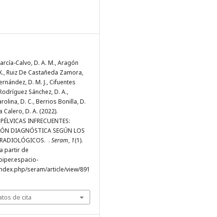
rcía-Calvo, D. A. M., Aragón
. X., Ruiz De Castañeda Zamora,
Fernández, D. M. J., Cifuentes
, Rodríguez Sánchez, D. A.,
olina, D. C., Berrios Bonilla, D.
a Calero, D. A. (2022).
PÉLVICAS INFRECUENTES:
ÓN DIAGNÓSTICA SEGÚN LOS
RADIOLÓGICOS. .
Seram
,
1
(1).
 partir de
piper.espacio-
ndex.php/seram/article/view/891
tos de cita