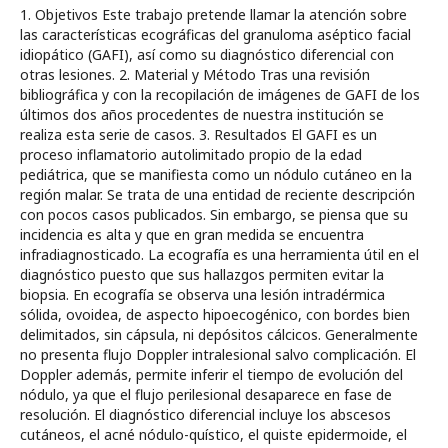
1. Objetivos Este trabajo pretende llamar la atención sobre
las características ecográficas del granuloma aséptico facial
idiopático (GAFI), así como su diagnóstico diferencial con
otras lesiones. 2. Material y Método Tras una revisión
bibliográfica y con la recopilación de imágenes de GAFI de los
últimos dos años procedentes de nuestra institución se
realiza esta serie de casos. 3. Resultados El GAFI es un
proceso inflamatorio autolimitado propio de la edad
pediátrica, que se manifiesta como un nódulo cutáneo en la
región malar. Se trata de una entidad de reciente descripción
con pocos casos publicados. Sin embargo, se piensa que su
incidencia es alta y que en gran medida se encuentra
infradiagnosticado. La ecografía es una herramienta útil en el
diagnóstico puesto que sus hallazgos permiten evitar la
biopsia. En ecografía se observa una lesión intradérmica
sólida, ovoidea, de aspecto hipoecogénico, con bordes bien
delimitados, sin cápsula, ni depósitos cálcicos. Generalmente
no presenta flujo Doppler intralesional salvo complicación. El
Doppler además, permite inferir el tiempo de evolución del
nódulo, ya que el flujo perilesional desaparece en fase de
resolución. El diagnóstico diferencial incluye los abscesos
cutáneos, el acné nódulo-quístico, el quiste epidermoide, el