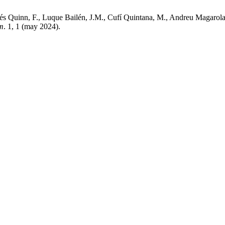
s Quinn, F., Luque Bailén, J.M., Cufí Quintana, M., Andreu Magarolas
m
. 1, 1 (may 2024).