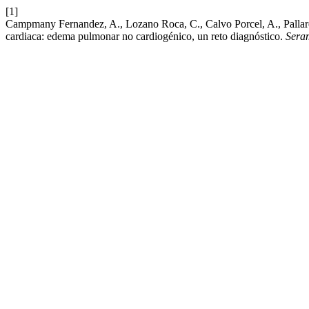
[1]
Campmany Fernandez, A., Lozano Roca, C., Calvo Porcel, A., Pallaré
cardiaca: edema pulmonar no cardiogénico, un reto diagnóstico.
Sera