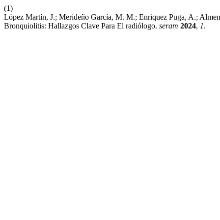
(1)
López Martín, J.; Merideño García, M. M.; Enriquez Puga, A.; Almenar 
Bronquiolitis: Hallazgos Clave Para El radiólogo.
seram
2024
,
1
.