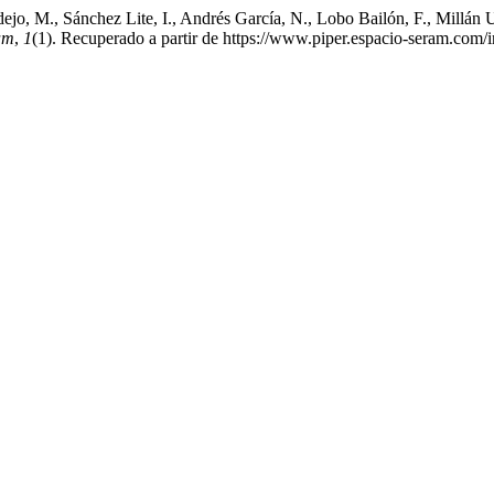
erdejo, M., Sánchez Lite, I., Andrés García, N., Lobo Bailón, F., Mi
am
,
1
(1). Recuperado a partir de https://www.piper.espacio-seram.com/