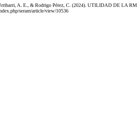
llán Urribarri, A. E., & Rodrigo Pérez, C. (2024). UTILIDAD DE LA RM
index.php/seram/article/view/10536