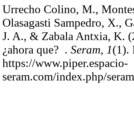
Urrecho Colino, M., Montes
Olasagasti Sampedro, X., Gar
J. A., & Zabala Antxia, K. (
¿ahora que? .
Seram
,
1
(1).
https://www.piper.espacio-
seram.com/index.php/seram