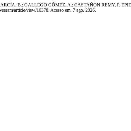
CÍA, B.; GALLEGO GÓMEZ, A.; CASTAÑÓN REMY, P. EPID secund
/seram/article/view/10378. Acesso em: 7 ago. 2026.