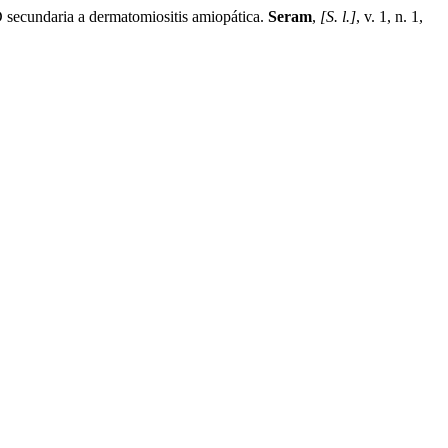
aria a dermatomiositis amiopática.
Seram
,
[S. l.]
, v. 1, n. 1,