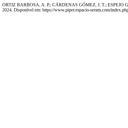
ORTIZ BARBOSA, A. P.; CÁRDENAS GÓMEZ, J. T.; ESPEJO GAR
2024. Disponível em: https://www.piper.espacio-seram.com/index.php