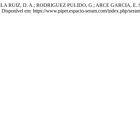
Z, D. A.; RODRIGUEZ PULIDO, G.; ARCE GARCIA, E. Síndrome 
24. Disponível em: https://www.piper.espacio-seram.com/index.php/sera