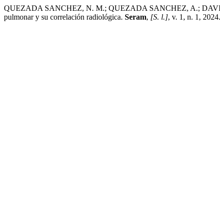
QUEZADA SANCHEZ, N. M.; QUEZADA SANCHEZ, A.; DAVILA RUI
pulmonar y su correlación radiológica.
Seram
,
[S. l.]
, v. 1, n. 1, 20