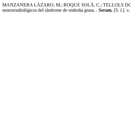
MANZANERA LÁZARO, M.; ROQUE SOLÁ, C.; TELLOLS DOS, M.
neurorradiológicos del síndrome de embolia grasa. .
Seram
,
[S. l.]
, v