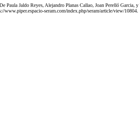
o De Paula Jaldo Reyes, Alejandro Planas Callao, Joan Perelló Ga
ps://www.piper.espacio-seram.com/index.php/seram/article/view/10804.