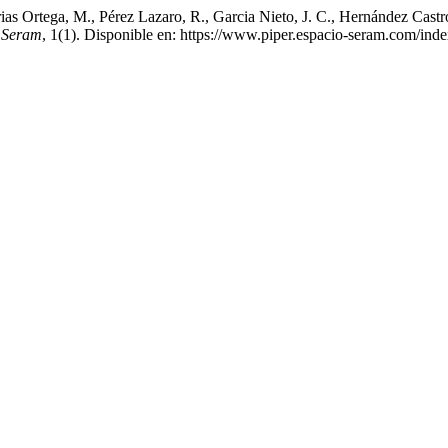
 Arias Ortega, M., Pérez Lazaro, R., Garcia Nieto, J. C., Hernández 
,
Seram
, 1(1). Disponible en: https://www.piper.espacio-seram.com/ind