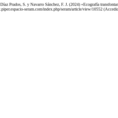
 Díaz Prados, S. y Navarro Sánchez, F. J. (2024) «Ecografía transfontan
ww.piper.espacio-seram.com/index.php/seram/article/view/10552 (Accedi