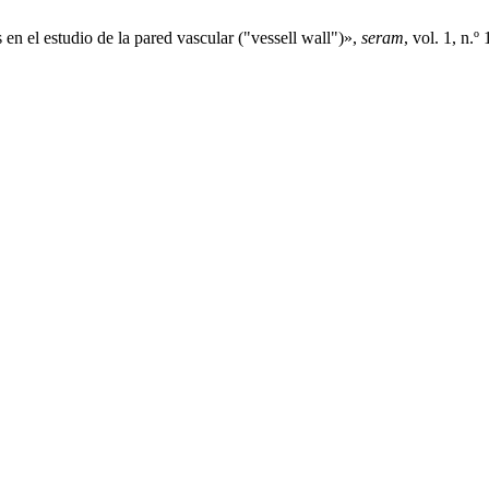
n el estudio de la pared vascular ("vessell wall")»,
seram
, vol. 1, n.º