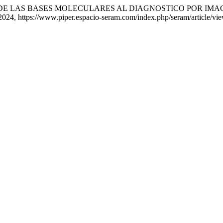
artinez. «DESDE LAS BASES MOLECULARES AL DIAGNOSTICO PO
e 2024, https://www.piper.espacio-seram.com/index.php/seram/article/vi