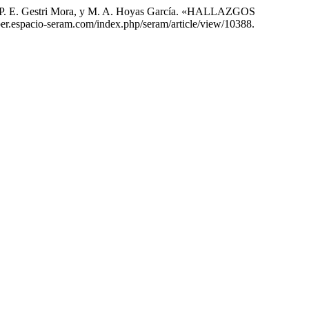
cos, P. E. Gestri Mora, y M. A. Hoyas García. «HALLAZGOS
iper.espacio-seram.com/index.php/seram/article/view/10388.