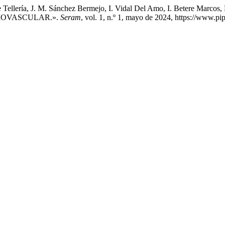
re Tellería, J. M. Sánchez Bermejo, I. Vidal Del Amo, I. Betere Mar
OVASCULAR.».
Seram
, vol. 1, n.º 1, mayo de 2024, https://www.p