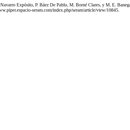
. Navarro Expósito, P. Báez De Pablo, M. Borné Clares, y M. E. Baneg
/www.piper.espacio-seram.com/index.php/seram/article/view/10845.