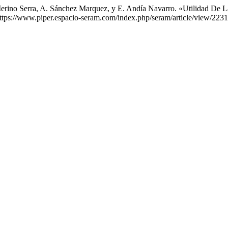
erino Serra, A. Sánchez Marquez, y E. Andía Navarro. «Utilidad De L
ttps://www.piper.espacio-seram.com/index.php/seram/article/view/2231