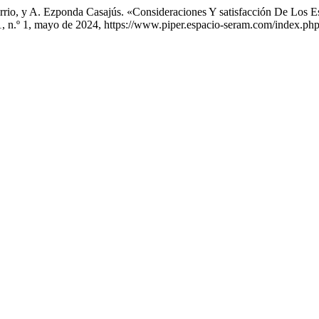
arrio, y A. Ezponda Casajús. «Consideraciones Y satisfacción De Los
 1, n.º 1, mayo de 2024, https://www.piper.espacio-seram.com/index.php