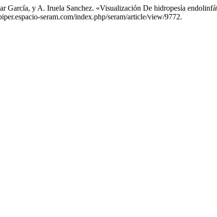
mar García, y A. Iruela Sanchez. «Visualización De hidropesía endolinf
.piper.espacio-seram.com/index.php/seram/article/view/9772.