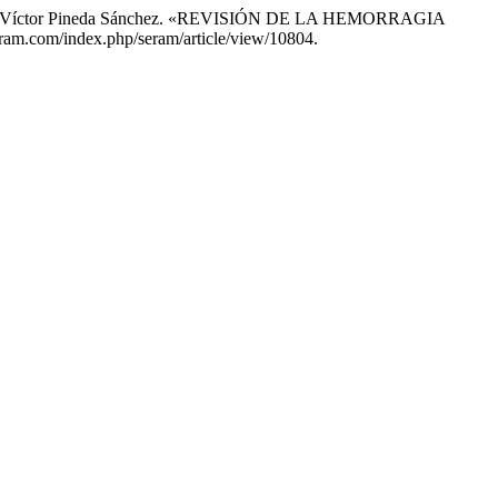
rcia, y Víctor Pineda Sánchez. «REVISIÓN DE LA HEMORRAGIA
eram.com/index.php/seram/article/view/10804.