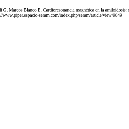
 G, Marcos Blanco E. Cardioresonancia magnética en la amiloidosis: est
s://www.piper.espacio-seram.com/index.php/seram/article/view/9849